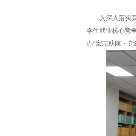
为深入落实
学生就业核心竞
办
“宏志助航・党