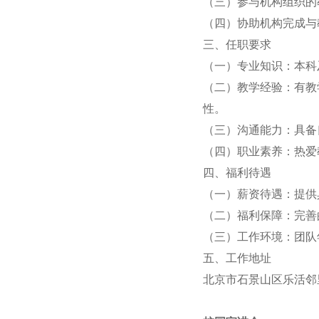
（
三
）
参与机构组织的
（
四
）
协助机构完成与
三
、任职要求
（
一
）
专业知识：本科
（
二
）
教学经验：有教
性。
（
三
）
沟通能力：具备
（
四
）
职业素养：热爱
四
、福利待遇
（一）
薪资待遇：提供
（
二
）
福利保障：完善
（
三
）
工作环境：
团队
五、工作地址
北京市石景山区乐活邻